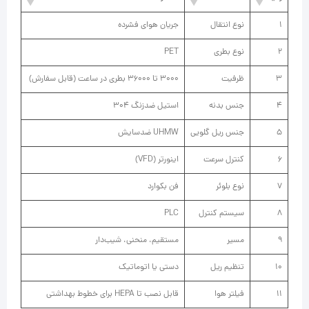
1
نوع انتقال
جریان هوای فشرده
2
نوع بطری
PET
3
ظرفیت
۳۰۰۰ تا ۳۶۰۰۰ بطری در ساعت (قابل سفارش)
4
جنس بدنه
استیل ضدزنگ 304
5
جنس ریل گلویی
UHMW ضدسایش
6
کنترل سرعت
اینورتر (VFD)
7
نوع بلوئر
فن بکوارد
8
سیستم کنترل
PLC
9
مسیر
مستقیم، منحنی، شیب‌دار
10
تنظیم ریل
دستی یا اتوماتیک
11
فیلتر هوا
قابل نصب تا HEPA برای خطوط بهداشتی