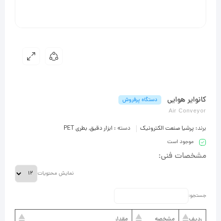
کانوایر هوایی
دستگاه پرفروش
Air Conveyor
برند:
پرشیا صنعت الکترونیک
دسته :
ابزار دقیق
,
بطری PET
موجود است
مشخصات فنی:
نمایش محتویات
جستجو:
ردیف
مشخصه
مقدار