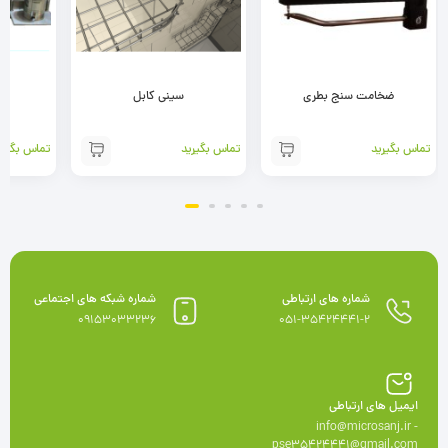
ضخامت سنج بطری
سینی کابل
پر
تماس بگیرید
تماس بگیرید
تماس بگیری
شماره های ارتباطی
شماره شبکه های اجتماعی
09153033236
051-35424441-2
ایمیل های ارتباطی
info@microsanj.ir -
pse35424441@gmail.com