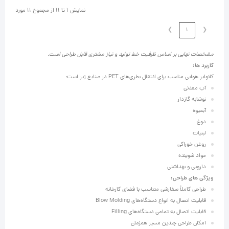
نمایش 1 تا 11 از مجموع 11 مورد
❯
1
❮
مشخصات نهایی بر اساس ظرفیت خط تولید و نیاز مشتری قابل طراحی است.
کاربرد ها:
کانوایر هوایی مناسب برای انتقال بطری‌های PET در صنایع زیر است:
آب معدنی
نوشابه گازدار
آبمیوه
دوغ
لبنیات
روغن خوراکی
مواد شوینده
دارویی و بهداشتی
ویژگی‌ های طراحی:
طراحی کاملاً سفارشی متناسب با فضای کارخانه
قابلیت اتصال به انواع دستگاه‌های Blow Molding
قابلیت اتصال به تمامی دستگاه‌های Filling
امکان طراحی چندین مسیر همزمان