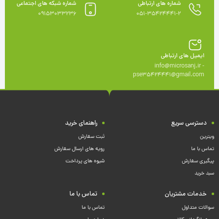
شماره های ارتباطی
شماره شبکه های اجتماعی
09153033236
051-35424441-2
ایمیل های ارتباطی
info@microsanj.ir -
pse35424441@gmail.com
دسترسی سریع
راهنمای خرید
ویترین
ثبت سفارش
تماس با ما
رویه های ارسال سفارش
پیگیری سفارش
شیوه های پرداخت
سبد خرید
خدمات مشتریان
تماس با ما
سوالات متداول
تماس با ما