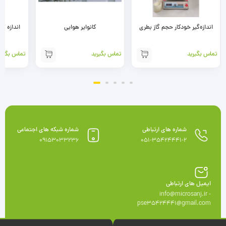
اندازه‌گیر خودکار حجم گاز بطری
کانوایر هوایی
اندازه گ
تماس بگیرید
تماس بگیرید
تماس بگیری
شماره های ارتباطی
شماره شبکه های اجتماعی
09153033236
051-35424441-2
ایمیل های ارتباطی
info@microsanj.ir -
pse35424441@gmail.com