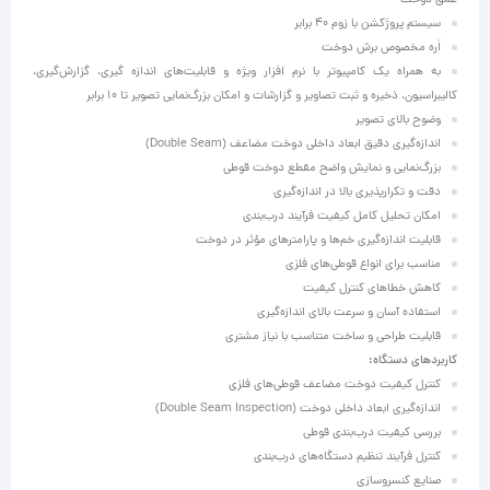
سیستم پروژکشن با زوم 40 برابر
اَره مخصوص برش دوخت
به همراه یک کامپیوتر با نرم افزار ویژه و قابلیت‌های اندازه گیری، گزارش‌گیری،
کالیبراسیون، ذخیره و ثبت تصاویر و گزارشات و امکان بزرگ‌نمایی تصویر تا 10 برابر
وضوح بالای تصویر
اندازه‌گیری دقیق ابعاد داخلی دوخت مضاعف (Double Seam)
بزرگ‌نمایی و نمایش واضح مقطع دوخت قوطی
دقت و تکرارپذیری بالا در اندازه‌گیری
امکان تحلیل کامل کیفیت فرآیند درب‌بندی
قابلیت اندازه‌گیری خم‌ها و پارامترهای مؤثر در دوخت
مناسب برای انواع قوطی‌های فلزی
کاهش خطاهای کنترل کیفیت
استفاده آسان و سرعت بالای اندازه‌گیری
قابلیت طراحی و ساخت متناسب با نیاز مشتری
کاربردهای دستگاه:
کنترل کیفیت دوخت مضاعف قوطی‌های فلزی
اندازه‌گیری ابعاد داخلی دوخت (Double Seam Inspection)
بررسی کیفیت درب‌بندی قوطی
کنترل فرآیند تنظیم دستگاه‌های درب‌بندی
صنایع کنسروسازی