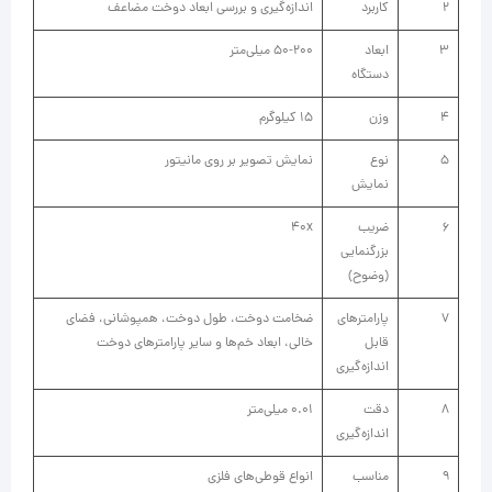
2
کاربرد
اندازه‌گیری و بررسی ابعاد دوخت مضاعف
3
ابعاد
50-200 میلی‌متر
دستگاه
4
وزن
15 کیلوگرم
5
نوع
نمایش تصویر بر روی مانیتور
نمایش
6
ضریب
40x
بزرگنمایی
(وضوح)
7
پارامترهای
ضخامت دوخت، طول دوخت، همپوشانی، فضای
قابل
خالی، ابعاد خم‌ها و سایر پارامترهای دوخت
اندازه‌گیری
8
دقت
0.01 ميلی‌متر
اندازه‌گیری
9
مناسب
انواع قوطی‌های فلزی