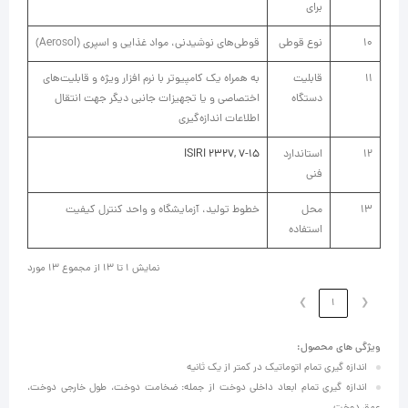
برای
10
نوع قوطی
قوطی‌های نوشيدنی، مواد غذايی و اسپری (Aerosol)
11
قابلیت
به همراه یک کامپیوتر با نرم افزار ویژه و قابلیت‌های
دستگاه
اختصاصی و یا تجهیزات جانبی دیگر جهت انتقال
اطلاعات اندازه‌گیری
12
استاندارد
ISIRI 2327, 7-15
فنی
13
محل
خطوط تولید، آزمایشگاه و واحد کنترل کیفیت
استفاده
نمایش 1 تا 13 از مجموع 13 مورد
❯
1
❮
ویژگی های محصول:
اندازه گیری تمام اتوماتیک در کمتر از یک ثانیه
اندازه گیری تمام ابعاد داخلی دوخت از جمله: ضخامت دوخت، طول خارجی دوخت،
عمق دوخت