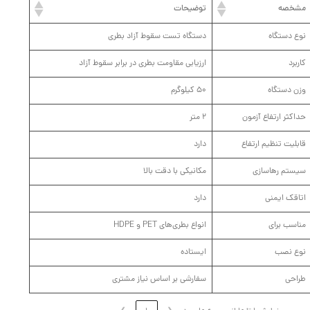
مشخصه
توضیحات
نوع دستگاه
دستگاه تست سقوط آزاد بطری
کاربرد
ارزیابی مقاومت بطری در برابر سقوط آزاد
وزن دستگاه
50 کیلوگرم
حداکثر ارتفاع آزمون
2 متر
قابلیت تنظیم ارتفاع
دارد
سیستم رهاسازی
مکانیکی با دقت بالا
اتاقک ایمنی
دارد
مناسب برای
انواع بطری‌های PET و HDPE
نوع نصب
ایستاده
طراحی
سفارشی بر اساس نیاز مشتری