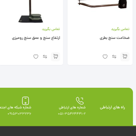
تماس بگیرید
تماس بگیرید
ارتفاع سنج و عمق سنج رومیزی
کانوایر هوایی
راه های ارتباطی
شماره های ارتباطی
شماره شبکه های اجتم
09153033236
051-35424441-2