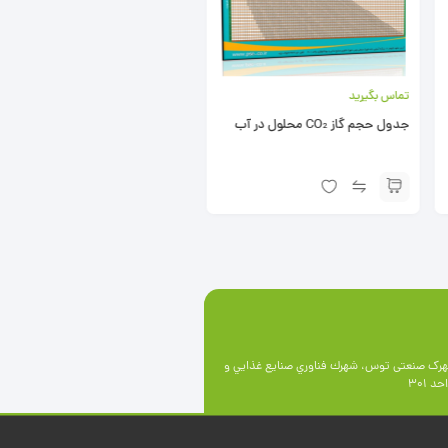
تماس بگیرید
تماس بگیرید
ضخامت سنج بطری
ارتفاع سنج و عمق سنج رومیزی
رک صنعتی توس، شهرك فناوري صنايع غذايي و
 301