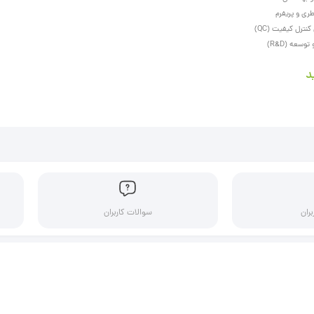
طری و پریفرم
نترل کیفیت (QC)
وسعه (R&D)
د
بران
سوالات کاربران