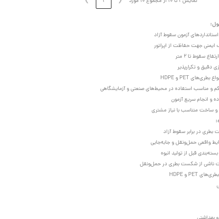
نمایش 1 تا 10 از مجموع 10 مورد
❮
1
❯
ول:
ستانداردهای آزمون سقوط آزاد
 ایمنی جهت حفاظت از اپراتور
فاع سقوط تا 2 متر
 دقیق و تکرارپذیر
طری‌های PET و HDPE
 و مناسب استفاده در محیط‌های صنعتی و آزمایشگاهی
 و انجام سریع آزمون
و ساخت متناسب با نیاز مشتری
:
 بطری در برابر سقوط آزاد
یط واقعی حمل‌ونقل و جابه‌جایی
ته‌بندی قبل از تولید انبوه
ناشی از شکست بطری در حمل‌ونقل
ی PET و HDPE
و بهداشتی