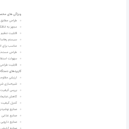
ویژگی های محص
طراحی مطابق ا
مجهز به اتاقک
قابلیت تنظیم ارت
سیستم رهاسازی
مناسب برای انواع ب
طراحی مستحکم
سهولت استفاده
قابلیت طراحی 
کاربردهای دستگاه
ارزیابی مقاومت
شبیه‌سازی شرا
بررسی کیفیت بس
کاهش ضایعات 
کنترل کیفیت بطری‌ها
صنایع نوشیدنی
صنایع غذایی
صنایع دارویی
صنایع آرایشی 