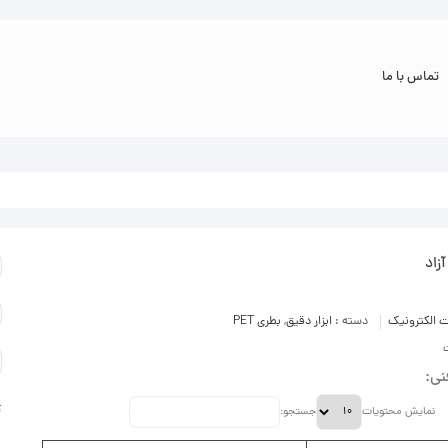
تماس با ما
زاد
 الکترونیک
دسته :
ابزار دقیق
,
بطری PET
ی:
آ
نمایش محتویات
جستجو: