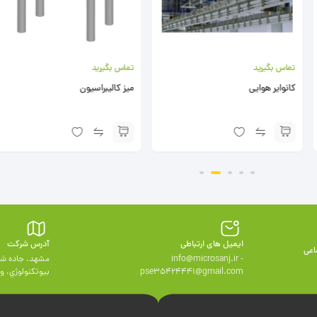
تماس بگیرید
تماس بگیرید
میز کالیبراسیون
جدول حجم گاز CO₂ محلول در آب
ایمیل های ارتباطی
آدرس شرکت
اعی
info@microsanj.ir -
مشهد، جاده شه
pse35424441@gmail.com
بيوتكنولوژي، واحد