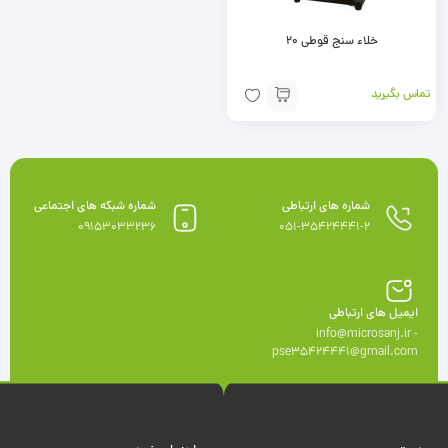
خلاء سنج قوطی 20
تماس بگیرید
شماره های ارتباطی
شماره شبکه های اجتماعی
09153033236
051-35424441-2
ایمیل های ارتباطی
info@microsanj.ir -
pse35424441@gmail.com