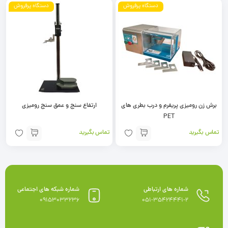
دستگاه پرفروش
دستگاه پرفروش
برش زن رومیزی پریفرم و درب بطری های
ارتفاع سنج و عمق سنج رومیزی
PET
تماس بگیرید
تماس بگیرید
شماره های ارتباطی
شماره شبکه های اجتماعی
09153033236
051-35424441-2