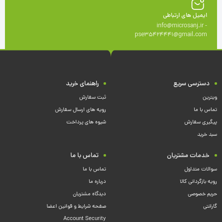
ایمیل های ارتباطی
info@microsanj.ir -
pse35424441@gmail.com
دسترسی سریع
راهنمای خرید
ویترین
ثبت سفارش
تماس با ما
رویه های ارسال سفارش
پیگیری سفارش
شیوه های پرداخت
سبد خرید
خدمات مشتریان
تماس با ما
سوالات متداول
تماس با ما
رویه بازگردانی کالا
درباره ما
حریم خصوصی
دیدگاه مشتریان
گارانتی
صفحه شرایط و قوانین اعضا
Account Security