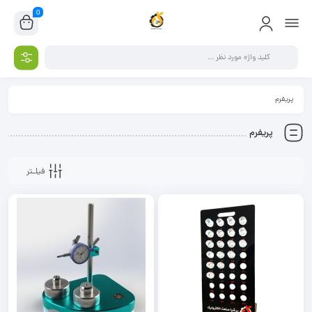
0
پریفرم
پریفرم
فیلـتر