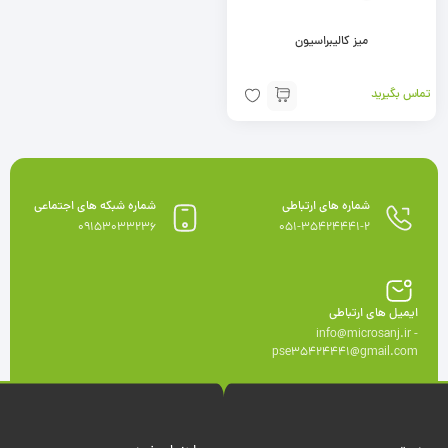
میز کالیبراسیون
تماس بگیرید
شماره های ارتباطی
شماره شبکه های اجتماعی
09153033236
051-35424441-2
ایمیل های ارتباطی
info@microsanj.ir -
pse35424441@gmail.com