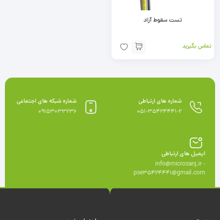
تست سقوط آزاد
تماس بگیرید
شماره های ارتباطی
شماره شبکه های اجتماعی
09153033236
051-35424441-2
ایمیل های ارتباطی
info@microsanj.ir -
pse35424441@gmail.com