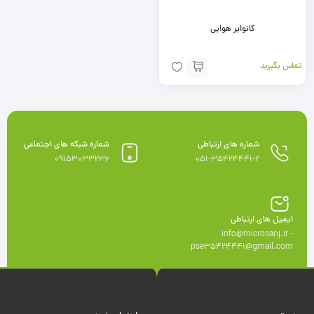
کانوایر هوایی
تماس بگیرید
شماره های ارتباطی
شماره شبکه های اجتماعی
09153033236
051-35424441-2
ایمیل های ارتباطی
info@microsanj.ir -
pse35424441@gmail.com