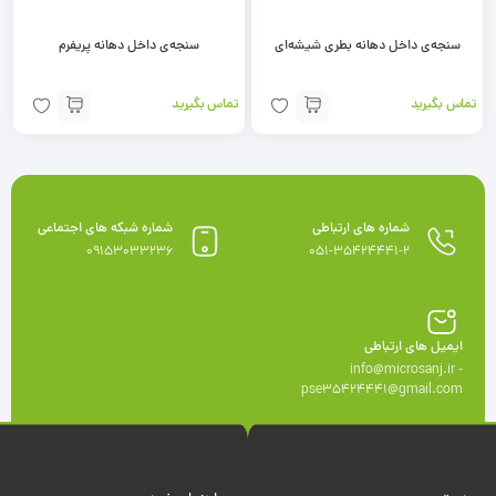
سنجه‌ی داخل دهانه بطری شیشه‌ای
سنجه‌ی داخل دهانه پریفرم
تماس بگیرید
تماس بگیرید
شماره های ارتباطی
شماره شبکه های اجتماعی
09153033236
051-35424441-2
ایمیل های ارتباطی
info@microsanj.ir -
pse35424441@gmail.com