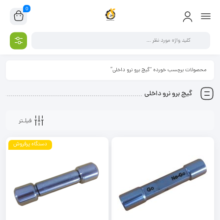
0
محصولات برچسب خورده “گیج برو نرو داخلی”
گیج برو نرو داخلی
فیلـتر
دستگاه پرفروش