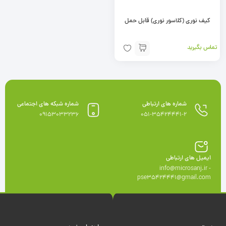
کیف نوری (کلاسور نوری) قابل حمل
تماس بگیرید
شماره های ارتباطی
شماره شبکه های اجتماعی
09153033236
051-35424441-2
ایمیل های ارتباطی
info@microsanj.ir -
pse35424441@gmail.com