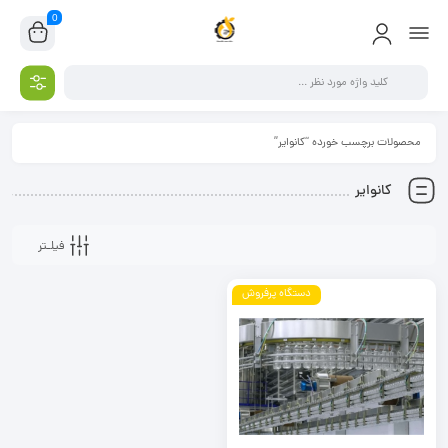
0
محصولات برچسب خورده “کانوایر”
کانوایر
فیلـتر
دستگاه پرفروش