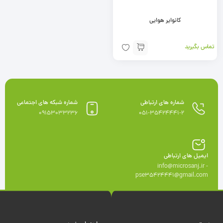
کانوایر هوایی
تماس بگیرید
شماره های ارتباطی
شماره شبکه های اجتماعی
09153033236
051-35424441-2
ایمیل های ارتباطی
info@microsanj.ir -
pse35424441@gmail.com