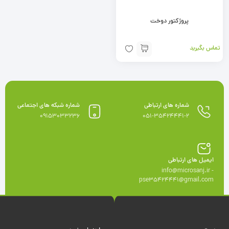
پروژکتور دوخت
تماس بگیرید
شماره های ارتباطی
شماره شبکه های اجتماعی
09153033236
051-35424441-2
ایمیل های ارتباطی
info@microsanj.ir -
pse35424441@gmail.com