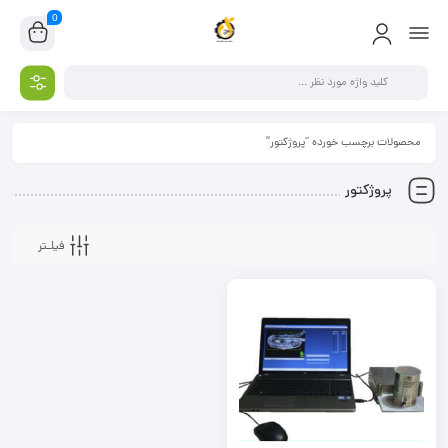
0
محصولات برچسب خورده “پروژکتور”
پروژکتور
فیلـتر