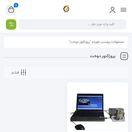
0
محصولات برچسب خورده “پروژکتور دوخت”
پروژکتور دوخت
فیلـتر