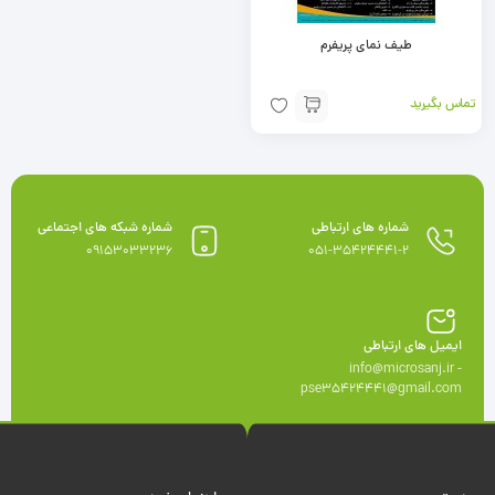
طیف نمای پریفرم
تماس بگیرید
شماره های ارتباطی
شماره شبکه های اجتماعی
09153033236
051-35424441-2
ایمیل های ارتباطی
info@microsanj.ir -
pse35424441@gmail.com