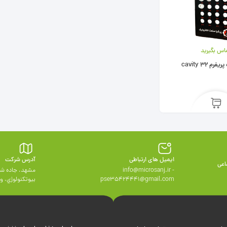
اس بگیرید
32 cavity
ایمیل های ارتباطی
آدرس شرکت
اعی
info@microsanj.ir -
مشهد، جاده شه
pse35424441@gmail.com
بيوتكنولوژي، واحد