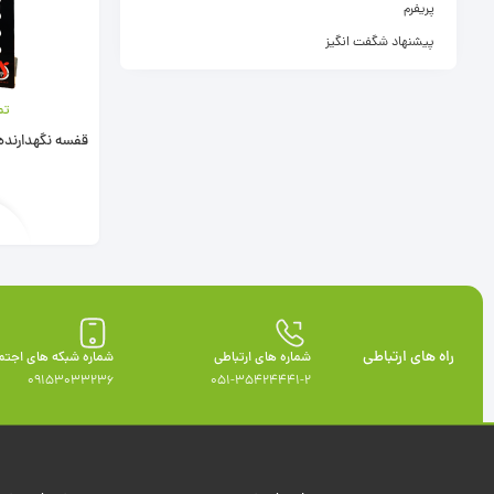
پریفرم
پیشنهاد شگفت انگیز
تم
قفسه نگهدارنده پریفرم 
راه های ارتباطی
شماره های ارتباطی
شماره شبکه های اجتم
09153033236
051-35424441-2