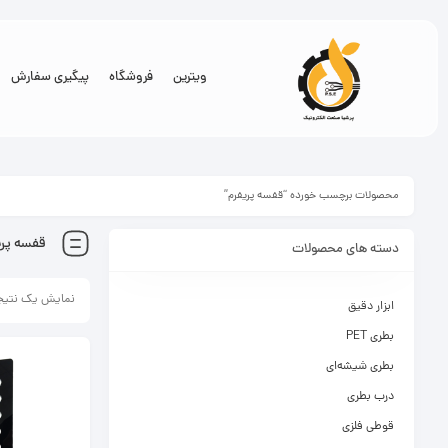
ویترین
فروشگاه
پیگیری سفارش
محصولات برچسب خورده “قفسه پریفرم”
قفسه پری
دسته های محصولات
نمایش یک نتیج
ابزار دقیق
بطری PET
بطری شیشه‌ای
درب بطری
قوطی فلزی