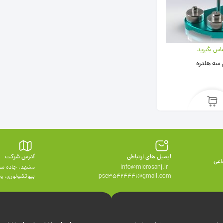
اس بگیرید
 سه هلدره
ایمیل های ارتباطی
آدرس شرکت
اعی
info@microsanj.ir -
مشهد، جاده شه
pse35424441@gmail.com
بيوتكنولوژي، واحد