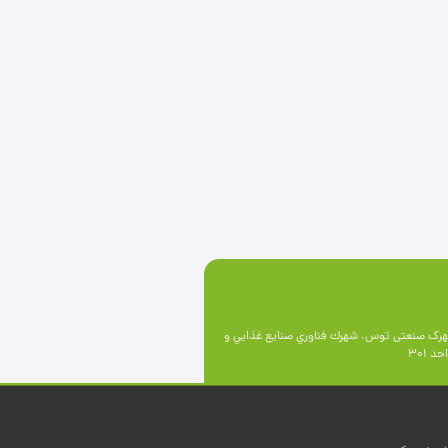
رک صنعتی توس، شهرك فناوري صنايع غذايي و
 301