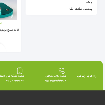
پریفرم
پیشنهاد شگفت انگیز
تم
قائم سنج پریفرم
راه های ارتباطی
شماره های ارتباطی
شماره شبکه های اجتم
09153033236
051-35424441-2