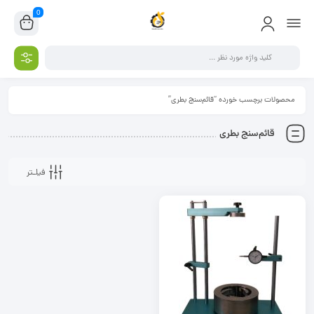
0
محصولات برچسب خورده “قائم‌سنج بطری”
قائم‌سنج بطری
فیلـتر