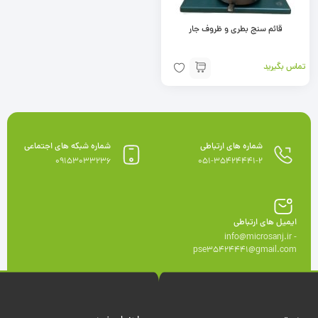
قائم سنج بطری و ظروف جار
تماس بگیرید
شماره های ارتباطی
شماره شبکه های اجتماعی
09153033236
051-35424441-2
ایمیل های ارتباطی
info@microsanj.ir -
pse35424441@gmail.com