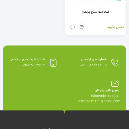
ضخامت سنج پریفرم
تماس بگیرید
شماره های ارتباطی
شماره شبکه های اجتماعی
09153033236
051-35424441-2
ایمیل های ارتباطی
info@microsanj.ir -
pse35424441@gmail.com