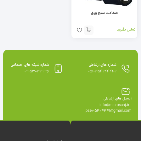
ضخامت سنج ورق
تماس بگیرید
شماره های ارتباطی
شماره شبکه های اجتماعی
09153033236
051-35424441-2
ایمیل های ارتباطی
info@microsanj.ir -
pse35424441@gmail.com