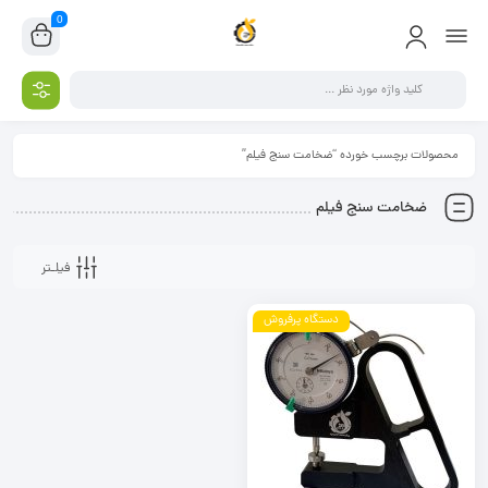
0
محصولات برچسب خورده “ضخامت سنج فیلم”
ضخامت سنج فیلم
فیلـتر
دستگاه پرفروش