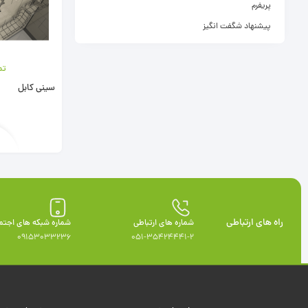
پریفرم
پیشنهاد شگفت انگیز
تم
سینی کابل
راه های ارتباطی
شماره های ارتباطی
شماره شبکه های اجتم
09153033236
051-35424441-2