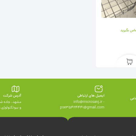
اس بگیرید
ایمیل های ارتباطی
آدرس شرکت
اعی
info@microsanj.ir -
مشهد، جاده شه
pse35424441@gmail.com
و بيوتكنولوژی، وا