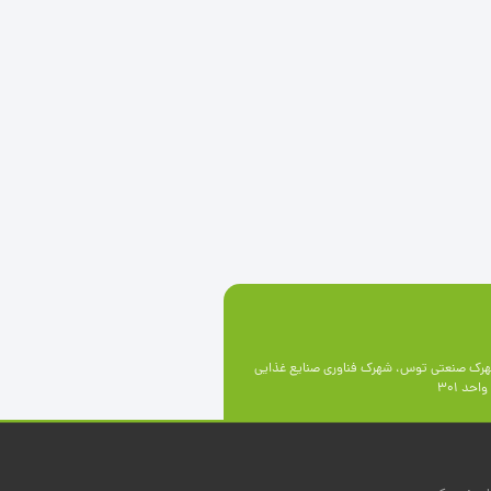
رک صنعتی توس، شهرک فناوری صنايع غذايی
حد 301