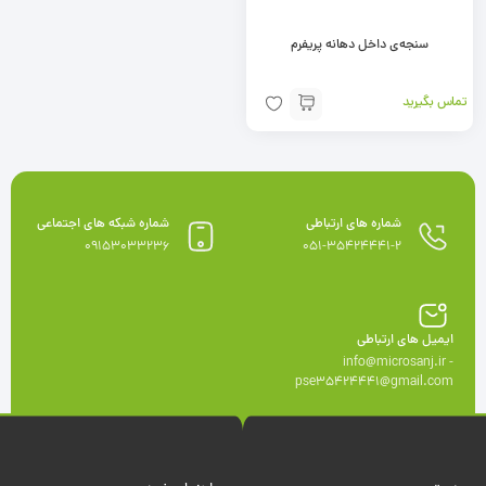
سنجه‌ی داخل دهانه پریفرم
تماس بگیرید
شماره های ارتباطی
شماره شبکه های اجتماعی
09153033236
051-35424441-2
ایمیل های ارتباطی
info@microsanj.ir -
pse35424441@gmail.com