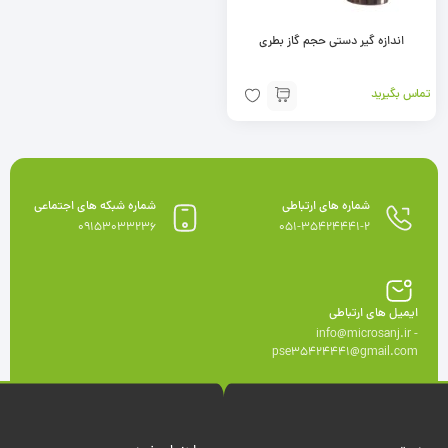
اندازه گیر دستی حجم گاز بطری
تماس بگیرید
شماره های ارتباطی
شماره شبکه های اجتماعی
09153033236
051-35424441-2
ایمیل های ارتباطی
info@microsanj.ir -
pse35424441@gmail.com