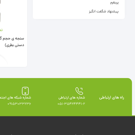
پریفرم
پیشنهاد شگفت انگیز
تم
دستی بطری)
راه های ارتباطی
شماره های ارتباطی
شماره شبکه های اجتم
09153033236
051-35424441-2