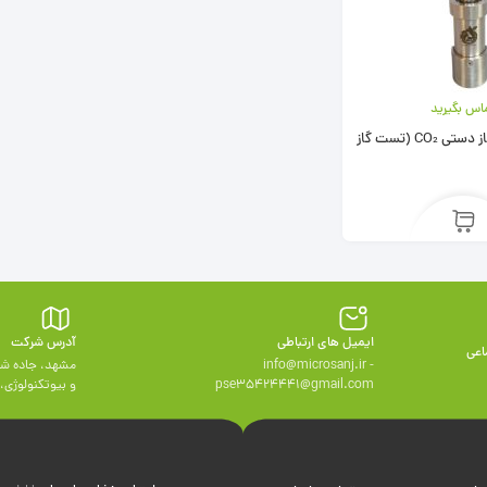
اس بگیرید
سنجه ی حجم گاز دستی CO₂ (تست گاز
ایمیل های ارتباطی
آدرس شرکت
اعی
info@microsanj.ir -
مشهد، جاده شه
pse35424441@gmail.com
و بيوتكنولوژی، وا