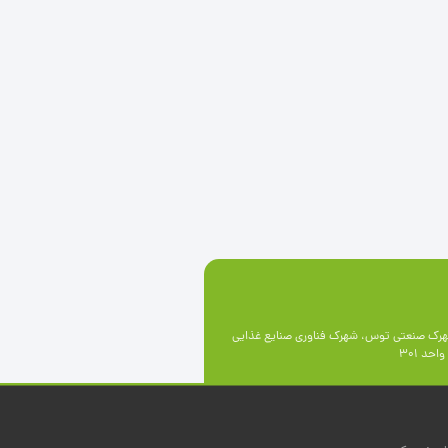
رک صنعتی توس، شهرک فناوری صنايع غذايی
حد 301