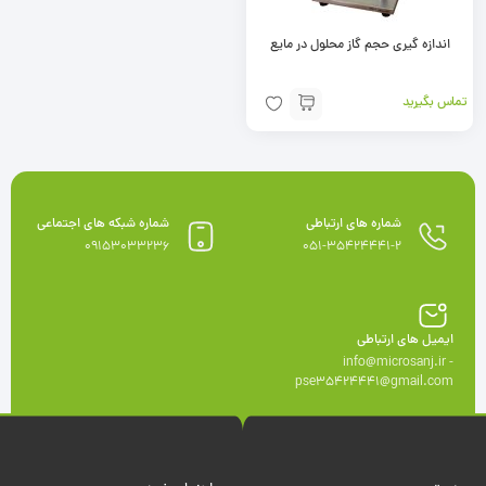
اندازه گيری حجم گاز محلول در مايع
تماس بگیرید
شماره های ارتباطی
شماره شبکه های اجتماعی
09153033236
051-35424441-2
ایمیل های ارتباطی
info@microsanj.ir -
pse35424441@gmail.com