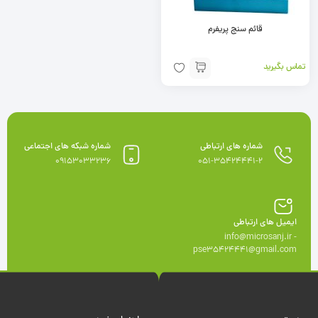
قائم سنج پریفرم
تماس بگیرید
شماره های ارتباطی
شماره شبکه های اجتماعی
09153033236
051-35424441-2
ایمیل های ارتباطی
info@microsanj.ir -
pse35424441@gmail.com