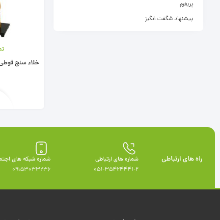
پریفرم
پیشنهاد شگفت انگیز
تم
خلاء سنج قوطی 20
راه های ارتباطی
شماره های ارتباطی
شماره شبکه های اجتم
09153033236
051-35424441-2