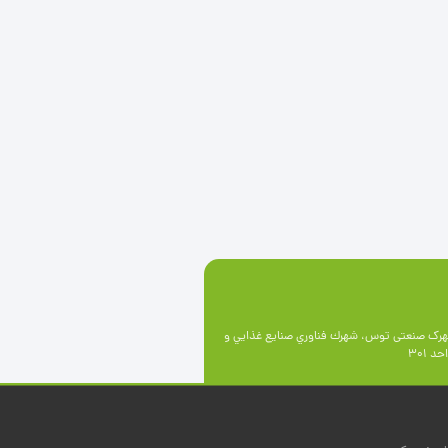
رک صنعتی توس، شهرك فناوري صنايع غذايي و
 301