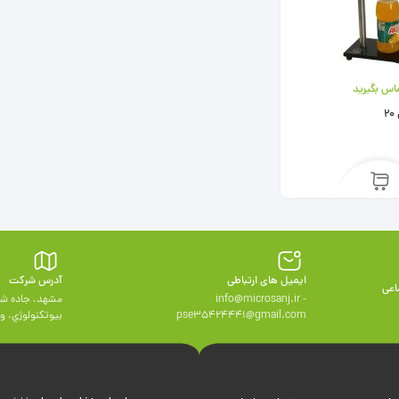
اس بگیرید
ایمیل های ارتباطی
آدرس شرکت
اعی
info@microsanj.ir -
مشهد، جاده شه
pse35424441@gmail.com
بيوتكنولوژي، واحد