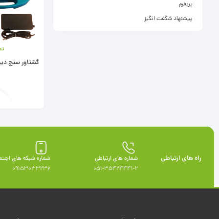
پریفرم
پیشنهاد شگفت انگیز
تم
گشتاور سنج دیج
راه های ارتباطی
شماره های ارتباطی
شماره شبکه های اجتم
09153033236
051-35424441-2