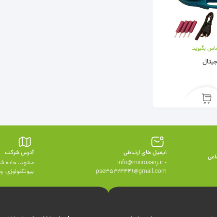
اس بگیرید
یتال
ایمیل های ارتباطی
آدرس شرکت
اعی
info@microsanj.ir -
مشهد، جاده شه
pse35424441@gmail.com
بيوتكنولوژي، واحد