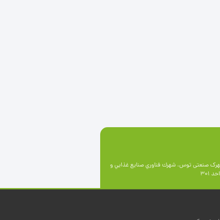
رک صنعتی توس، شهرك فناوري صنايع غذايي و
 301