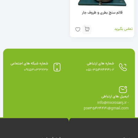
قائم سنج بطری و ظروف جار
تماس بگیرید
شماره های ارتباطی
شماره شبکه های اجتماعی
09153033236
051-35424441-2
ایمیل های ارتباطی
info@microsanj.ir -
pse35424441@gmail.com