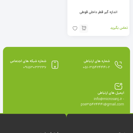
اندازه گیر قطر داخلی قوطی
تماس بگیرید
شماره های ارتباطی
شماره شبکه های اجتماعی
09153033236
051-35424441-2
ایمیل های ارتباطی
info@microsanj.ir -
pse35424441@gmail.com