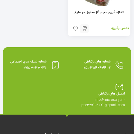
اندازه گيری حجم گاز محلول در مايع
تماس بگیرید
شماره های ارتباطی
شماره شبکه های اجتماعی
09153033236
051-35424441-2
ایمیل های ارتباطی
info@microsanj.ir -
pse35424441@gmail.com