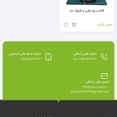
قائم سنج بطری و ظروف جار
تماس بگیرید
شماره های ارتباطی
شماره شبکه های اجتماعی
09153033236
051-35424441-2
ایمیل های ارتباطی
info@microsanj.ir -
pse35424441@gmail.com