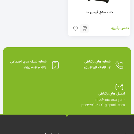
خلاء سنج قوطی 20
تماس بگیرید
شماره های ارتباطی
شماره شبکه های اجتماعی
09153033236
051-35424441-2
ایمیل های ارتباطی
info@microsanj.ir -
pse35424441@gmail.com