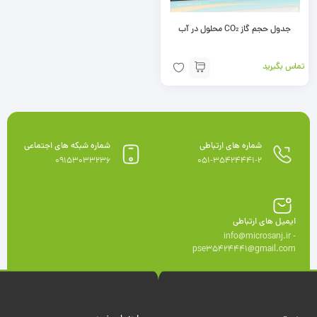
جدول حجم گاز CO₂ محلول در آب
تماس بگیرید
شماره های ارتباطی
شماره شبکه های اجتماعی
09153033236
051-35424441-2
ایمیل های ارتباطی
info@microsanj.ir -
pse35424441@gmail.com