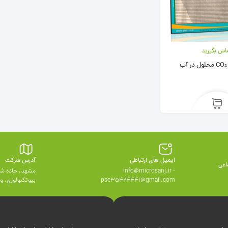
اس بگیرید
ایمیل های ارتباطی
آدرس شرکت
اعی
info@microsanj.ir -
مشهد، جاده شه
pse35424441@gmail.com
بيوتكنولوژي، واحد