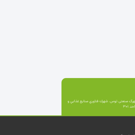
رک صنعتی توس، شهرك فناوري صنايع غذايي و
 301