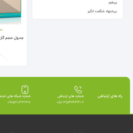
پریفرم
پیشنهاد شگفت انگیز
تم
جدول حجم گاز CO₂ محلول در آب
راه های ارتباطی
شماره های ارتباطی
شماره شبکه های اجتم
09153033236
051-35424441-2