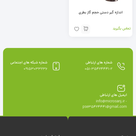
اندازه گیر دستی حجم گاز بطری
تماس بگیرید
شماره های ارتباطی
شماره شبکه های اجتماعی
09153033236
051-35424441-2
ایمیل های ارتباطی
info@microsanj.ir -
pse35424441@gmail.com