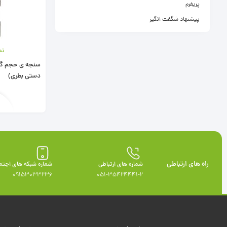
پریفرم
پیشنهاد شگفت انگیز
تم
دستی بطری)
راه های ارتباطی
شماره های ارتباطی
شماره شبکه های اجتم
09153033236
051-35424441-2