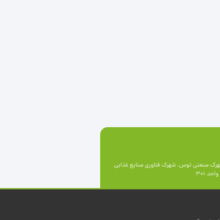
رک صنعتی توس، شهرک فناوری صنايع غذايی
حد 301