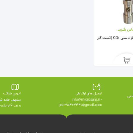
اس بگیرید
سنجه ی حجم گاز دستی CO₂ (تست گاز
ایمیل های ارتباطی
آدرس شرکت
اعی
info@microsanj.ir -
مشهد، جاده شه
pse35424441@gmail.com
و بيوتكنولوژی، وا