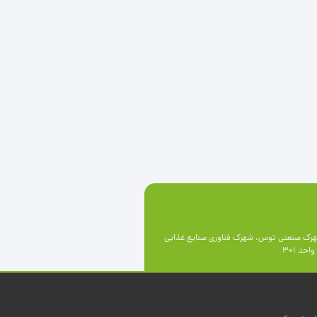
رک صنعتی توس، شهرک فناوری صنايع غذايی
حد 301