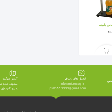
اس بگیرید
ایمیل های ارتباطی
آدرس شرکت
اعی
info@microsanj.ir -
مشهد، جاده شه
pse35424441@gmail.com
و بيوتكنولوژی، وا