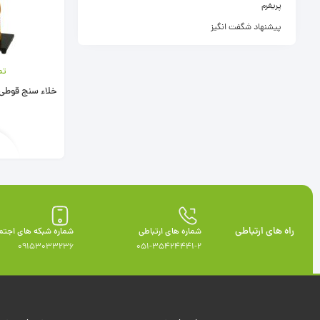
پریفرم
پیشنهاد شگفت انگیز
تم
خلاء سنج قوطی 20
راه های ارتباطی
شماره های ارتباطی
شماره شبکه های اجتم
09153033236
051-35424441-2