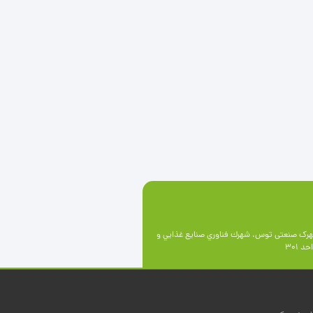
رک صنعتی توس، شهرك فناوري صنايع غذايي و
 301