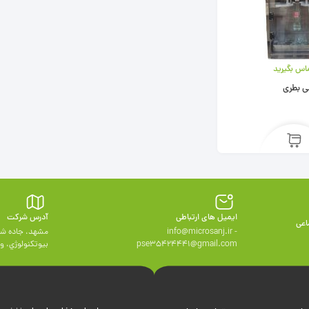
اس بگیرید
ی بطری
ایمیل های ارتباطی
آدرس شرکت
اعی
info@microsanj.ir -
مشهد، جاده شه
pse35424441@gmail.com
بيوتكنولوژي، واحد