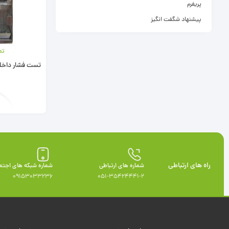
پریفرم
پیشنهاد شگفت انگیز
تم
تست فشار داخل
راه های ارتباطی
شماره های ارتباطی
شماره شبکه های اجتم
09153033236
051-35424441-2