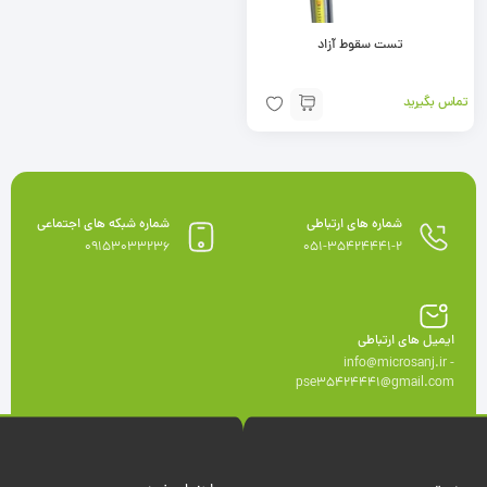
تست سقوط آزاد
تماس بگیرید
شماره های ارتباطی
شماره شبکه های اجتماعی
09153033236
051-35424441-2
ایمیل های ارتباطی
info@microsanj.ir -
pse35424441@gmail.com