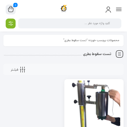
0
محصولات برچسب خورده “تست سقوط بطری”
تست سقوط بطری
فیلـتر