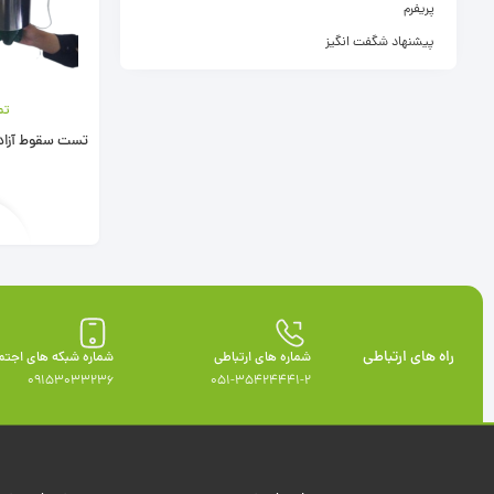
پریفرم
پیشنهاد شگفت انگیز
تم
تست سقوط آزاد
راه های ارتباطی
شماره های ارتباطی
شماره شبکه های اجتم
09153033236
051-35424441-2