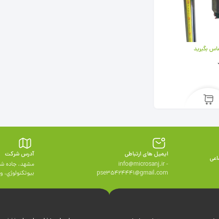
اس بگیرید
ایمیل های ارتباطی
آدرس شرکت
اعی
info@microsanj.ir -
مشهد، جاده شه
pse35424441@gmail.com
بيوتكنولوژي، واحد