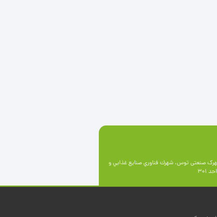
رک صنعتی توس، شهرك فناوري صنايع غذايي و
 301