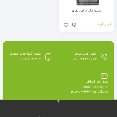
تست فشار داخلی بطری
تماس بگیرید
شماره های ارتباطی
شماره شبکه های اجتماعی
09153033236
051-35424441-2
ایمیل های ارتباطی
info@microsanj.ir -
pse35424441@gmail.com