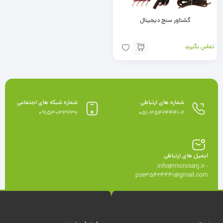
گشتاور سنج دیجیتال
تماس بگیرید
شماره های ارتباطی
شماره شبکه های اجتماعی
09153033236
051-35424441-2
ایمیل های ارتباطی
info@microsanj.ir -
pse35424441@gmail.com