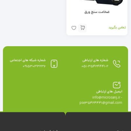
ضخامت سنج ورق
تماس بگیرید
شماره های ارتباطی
شماره شبکه های اجتماعی
09153033236
051-35424441-2
ایمیل های ارتباطی
info@microsanj.ir -
pse35424441@gmail.com