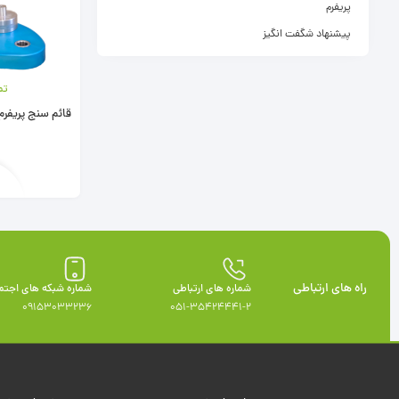
پریفرم
پیشنهاد شگفت انگیز
تم
قائم سنج پریفرم
راه های ارتباطی
شماره های ارتباطی
شماره شبکه های اجتم
09153033236
051-35424441-2