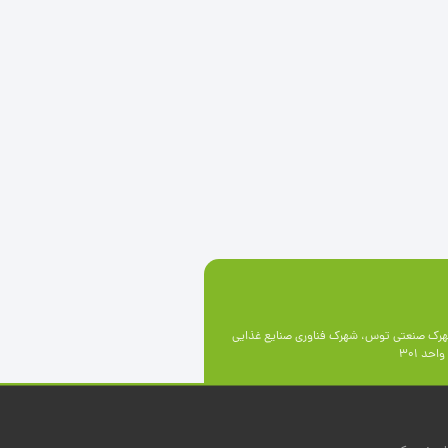
رک صنعتی توس، شهرک فناوری صنايع غذايی
حد 301