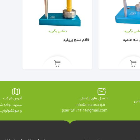
اس بگیرید
تماس بگیرید
 سه هلدره
قائم سنج پریفرم
ایمیل های ارتباطی
آدرس شرکت
اعی
info@microsanj.ir -
مشهد، جاده شه
pse35424441@gmail.com
و بيوتكنولوژی، وا