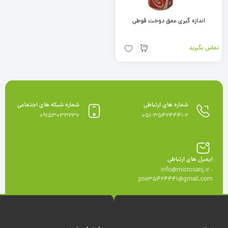
اندازه گیری عمق دوخت قوطی
تماس بگیرید
شماره های ارتباطی
شماره شبکه های اجتماعی
09153033236
051-35424441-2
ایمیل های ارتباطی
info@microsanj.ir -
pse35424441@gmail.com