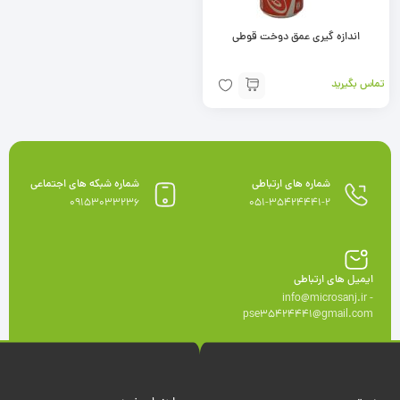
اندازه گیری عمق دوخت قوطی
تماس بگیرید
شماره های ارتباطی
شماره شبکه های اجتماعی
09153033236
051-35424441-2
ایمیل های ارتباطی
info@microsanj.ir -
pse35424441@gmail.com