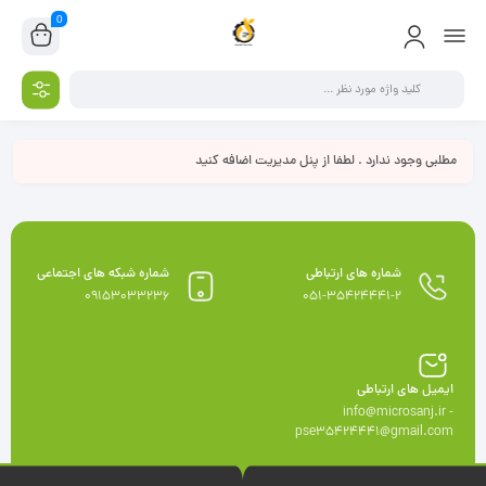
0
مطلبی وجود ندارد . لطفا از پنل مدیریت اضافه کنید
شماره های ارتباطی
شماره شبکه های اجتماعی
09153033236
051-35424441-2
ایمیل های ارتباطی
info@microsanj.ir -
pse35424441@gmail.com