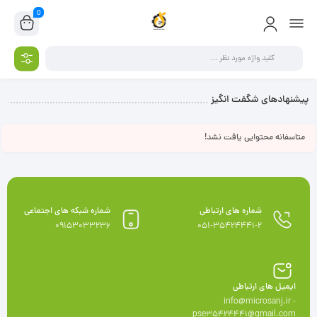
0
پیشنهادهای شگفت انگیز
متاسفانه محتوایی یافت نشد!
شماره های ارتباطی
شماره شبکه های اجتماعی
09153033236
051-35424441-2
ایمیل های ارتباطی
info@microsanj.ir -
pse35424441@gmail.com