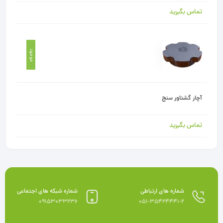
تماس بگیرید
موجود
آچار گشتاور سنج
تماس بگیرید
شماره های ارتباطی
شماره شبکه های اجتماعی
09153033236
051-35424441-2