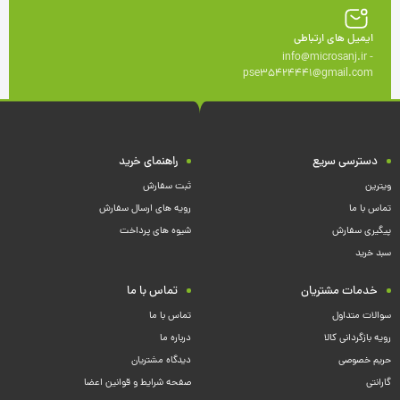
ایمیل های ارتباطی
info@microsanj.ir -
pse35424441@gmail.com
دسترسی سریع
راهنمای خرید
ویترین
ثبت سفارش
تماس با ما
رویه های ارسال سفارش
پیگیری سفارش
شیوه های پرداخت
سبد خرید
خدمات مشتریان
تماس با ما
سوالات متداول
تماس با ما
رویه بازگردانی کالا
درباره ما
حریم خصوصی
دیدگاه مشتریان
گارانتی
صفحه شرایط و قوانین اعضا